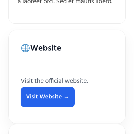
a laoreet orci. Sed et mauris libero.
Website
Visit Website →