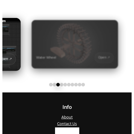
Ma
Water Wheel
Open
Info
About
Contact Us