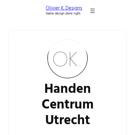
Olivier K. Designs
Game design done right.
Handen
Centrum
Utrecht